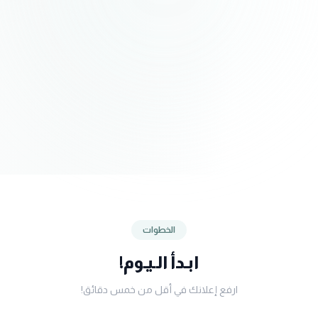
الخطوات
ابـدأ الـيـوم!
ارفع إعلانك في أقل من خمس دقائق!